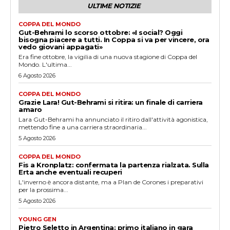
ULTIME NOTIZIE
COPPA DEL MONDO
Gut-Behrami lo scorso ottobre: «I social? Oggi
bisogna piacere a tutti. In Coppa si va per vincere, ora
vedo giovani appagati»
Era fine ottobre, la vigilia di una nuova stagione di Coppa del
Mondo. L'ultima...
6 Agosto 2026
COPPA DEL MONDO
Grazie Lara! Gut-Behrami si ritira: un finale di carriera
amaro
Lara Gut-Behrami ha annunciato il ritiro dall'attività agonistica,
mettendo fine a una carriera straordinaria...
5 Agosto 2026
COPPA DEL MONDO
Fis a Kronplatz: confermata la partenza rialzata. Sulla
Erta anche eventuali recuperi
L'inverno è ancora distante, ma a Plan de Corones i preparativi
per la prossima...
5 Agosto 2026
YOUNG GEN
Pietro Seletto in Argentina: primo italiano in gara