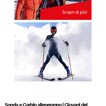
Sonda e Garbin alleneranno i Giovani del