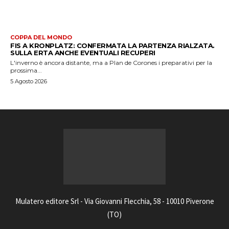
COPPA DEL MONDO
FIS A KRONPLATZ: CONFERMATA LA PARTENZA RIALZATA.
SULLA ERTA ANCHE EVENTUALI RECUPERI
L'inverno è ancora distante, ma a Plan de Corones i preparativi per la
prossima...
5 Agosto 2026
Mulatero editore Srl - Via Giovanni Flecchia, 58 - 10010 Piverone
(TO)