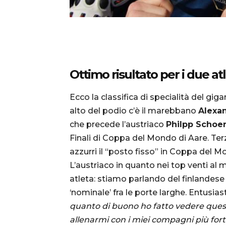
Ottimo risultato per i due at
Ecco la classifica di specialità del gi
alto del podio c’è il marebbano
Alexa
che precede l’austriaco
Philpp Schoer
Finali di Coppa del Mondo di Aare. Te
azzurri il “posto fisso” in Coppa del 
L’austriaco in quanto nei top venti al 
atleta: stiamo parlando del finlandes
‘nominale’ fra le porte larghe. Entusia
quanto di buono ho fatto vedere ques
allenarmi con i miei compagni più fort