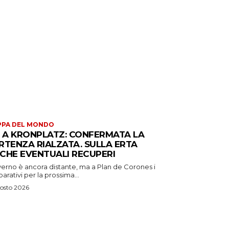
PPA DEL MONDO
S A KRONPLATZ: CONFERMATA LA
RTENZA RIALZATA. SULLA ERTA
CHE EVENTUALI RECUPERI
verno è ancora distante, ma a Plan de Corones i
arativi per la prossima...
osto 2026