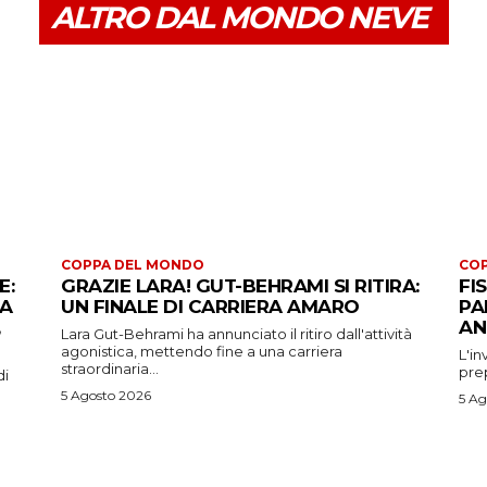
ALTRO DAL MONDO NEVE
COPPA DEL MONDO
CO
E:
GRAZIE LARA! GUT-BEHRAMI SI RITIRA:
FI
 A
UN FINALE DI CARRIERA AMARO
PA
AN
Lara Gut-Behrami ha annunciato il ritiro dall'attività
agonistica, mettendo fine a una carriera
L'in
straordinaria...
prep
di
5 Agosto 2026
5 Ag