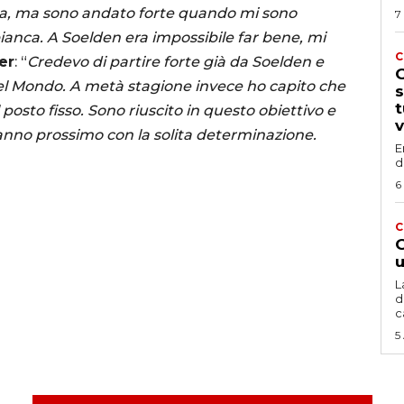
va, ma sono andato forte quando mi sono
7
ianca. A Soelden era impossibile far bene, mi
C
er
: “
Credevo di partire forte già da Soelden e
G
el Mondo. A metà stagione invece ho capito che
s
t
osto fisso. Sono riuscito in questo obiettivo e
v
’anno prossimo con la solita determinazione.
E
d
6
C
G
u
L
d
c
5