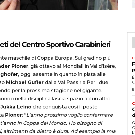
leti del Centro Sportivo Carabinieri
gante maschile di Coppa Europa. Sul gradino più
C
F
nder Ploner
, già ottavo ai Mondiali in Val d’Isère,
p
ghofer,
oggi assente in quanto in pista alle
È
rzo
Michael Gufler
dalla Val Passiria Per i due
C
8
Mondo per la prossima stagione nel gigante.
mondo nella disciplina lascia spazio ad un altro
C
e
Jukka Leino
che conquista così il posto
G
sta
Ploner
: “
L’anno prossimo voglio confermare
d
t’anno in Coppa del Mondo. Ho bisogno di
G
C
i, altrimenti da dietro è dura. Ad esempio la mia
L