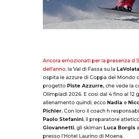
Ancora emozionati per la presenza d So
dell’anno
, la Val di Fassa su la
LaVolat
ospita le azzure di Coppa del Mondo de
progetto
Piste Azzurre
,
che vede la c
Olimpiadi 2026. E così dal 4 fino al 12 
allenamento quindi, ecco
Nadia
e
Nic
Pichler.
Con loro il coach h responsab
Paolo Stefanini
, il preparatore atletic
Giovannetti
, gli skiman
Luca Borgis
presso l’Hotel Laurino di Moena.