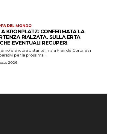
PPA DEL MONDO
S A KRONPLATZ: CONFERMATA LA
RTENZA RIALZATA. SULLA ERTA
CHE EVENTUALI RECUPERI
verno è ancora distante, ma a Plan de Corones i
arativi per la prossima...
osto 2026