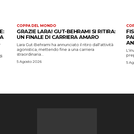
COPPA DEL MONDO
CO
E:
GRAZIE LARA! GUT-BEHRAMI SI RITIRA:
FI
 A
UN FINALE DI CARRIERA AMARO
PA
AN
Lara Gut-Behrami ha annunciato il ritiro dall'attività
agonistica, mettendo fine a una carriera
L'in
straordinaria...
prep
di
5 Agosto 2026
5 Ag