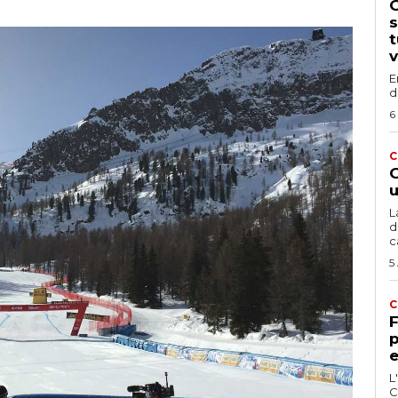
G
s
t
v
E
d
6
C
G
u
L
d
c
5
C
F
p
e
L
C