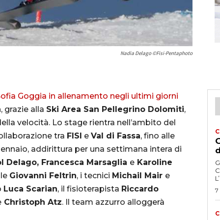
Nadia Delago ©Fisi-Pentaphoto
fia Goggia in allenamento negli ultimi giorni
a
, grazie alla
Ski Area San Pellegrino Dolomiti
,
lla velocità. Lo stage rientra nell’ambito del
C
ollaborazione tra
FISI
e
Val di Fassa
, fino alle
G
gennaio, addirittura per una settimana intera di
d
ol Delago, Francesca Marsaglia
e
Karoline
G
C
ile
Giovanni Feltrin
, i tecnici
Michail Mair
e
L
o
Luca Scarian
, il fisioterapista
Riccardo
7
e
Christoph Atz
. Il team azzurro alloggerà
C