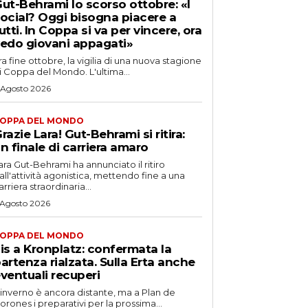
ut-Behrami lo scorso ottobre: «I
ocial? Oggi bisogna piacere a
utti. In Coppa si va per vincere, ora
edo giovani appagati»
ra fine ottobre, la vigilia di una nuova stagione
i Coppa del Mondo. L'ultima...
 Agosto 2026
OPPA DEL MONDO
razie Lara! Gut-Behrami si ritira:
n finale di carriera amaro
ara Gut-Behrami ha annunciato il ritiro
all'attività agonistica, mettendo fine a una
arriera straordinaria...
 Agosto 2026
OPPA DEL MONDO
is a Kronplatz: confermata la
artenza rialzata. Sulla Erta anche
ventuali recuperi
'inverno è ancora distante, ma a Plan de
orones i preparativi per la prossima...