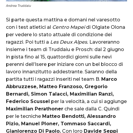
Andrea Truddaiu
Si parte questa mattina e domani nel varesotto
con i test atletici al
Centro Mapei
di Olgiate Olona
per vedere lo stato attuale di condizione dei
ragazzi.
Poi tutti a
Les Deux Alpes.
Lavoreranno
insieme i team di Truddaiu e Prosch: dal 2 giugno
in pista fino al 15, quattordici giorni sulle nevi
perenni dell’Isere per iniziare con un bel blocco di
lavoro innanzitutto addestrante. Saranno della
partita tutti i ragazzi inseriti nel team B.
Marco
Abbruzzese, Matteo Franzoso, Gregorio
Bernardi, Simon Talacci, Maximilian Ranzi,
Federico Scussel
per la velocità, a cui si aggiunge
Maximilian Perathoner
che sale dalla C. Quindi
per le tecniche
Matteo Bendotti, Alessandro
Pizio, Manuel Ploner, Tommaso Saccardi,
Gianlorenzo Di Paolo.
Con loro
Davide Seppi