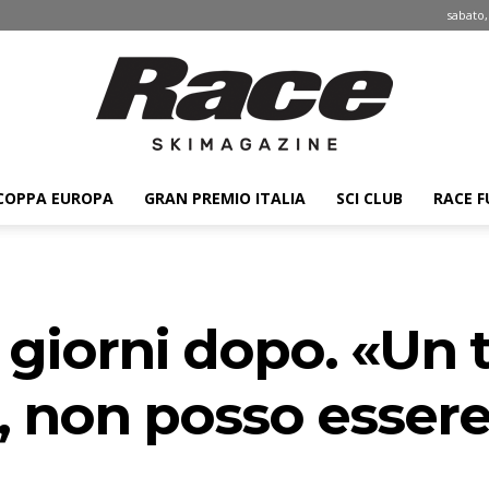
sabato,
COPPA EUROPA
GRAN PREMIO ITALIA
SCI CLUB
RACE F
Race
1 giorni dopo. «Un
ski
 non posso essere a