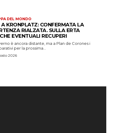
PPA DEL MONDO
S A KRONPLATZ: CONFERMATA LA
RTENZA RIALZATA. SULLA ERTA
CHE EVENTUALI RECUPERI
verno è ancora distante, ma a Plan de Corones i
arativi per la prossima...
osto 2026