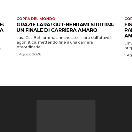
COPPA DEL MONDO
CO
E:
GRAZIE LARA! GUT-BEHRAMI SI RITIRA:
FI
 A
UN FINALE DI CARRIERA AMARO
PA
AN
Lara Gut-Behrami ha annunciato il ritiro dall'attività
agonistica, mettendo fine a una carriera
L'in
straordinaria...
prep
di
5 Agosto 2026
5 Ag