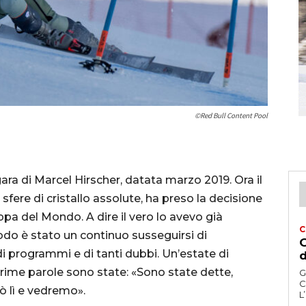
©Red Bull Content Pool
gara di Marcel Hirscher, datata marzo 2019. Ora il
fere di cristallo assolute, ha preso la decisione
ppa del Mondo. A dire il vero lo avevo già
C
odo è stato un continuo susseguirsi di
G
di programmi e di tanti dubbi. Un’estate di
d
prime parole sono state: «Sono state dette,
G
C
rò lì e vedremo».
L