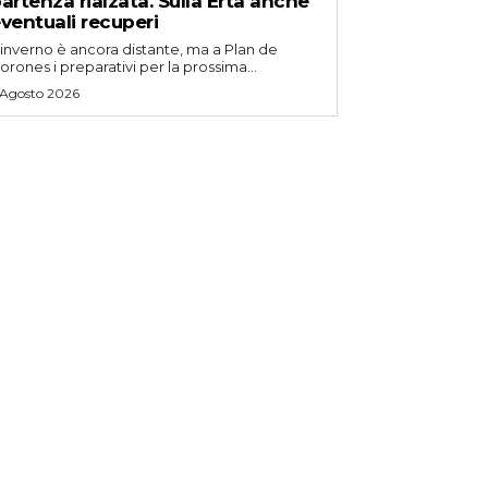
artenza rialzata. Sulla Erta anche
ventuali recuperi
'inverno è ancora distante, ma a Plan de
orones i preparativi per la prossima...
 Agosto 2026