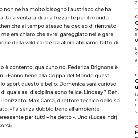
7
do non ne ha molto bisogno l’austriaco che ha
C
da. Una ventata di aria frizzante per il mondo
G
then che al tempo stesso ha deciso di rientrato
s
 me era chiaro che avrei gareggiato nelle gare
t
v
zione della wild card e da allora abbiamo fatto di
E
d
6
no è contento, qualcuno no. Federica Brignone è
ieri. «Fanno bene alla Coppa del Mondo questi
C
G
r lo sport questo è bello. Domenica sarà curioso
u
di qualsiasi disciplina sono felice. Lindsey? Beh,
L
d
 ironizzato. Max Carca, direttore tecnico dello sci
c
ato: «Fa senza dubbio bene all’ambiente,
5
ressante per tutti – ha detto -. Uno (Lucas, ndr)
orsi».
C
F