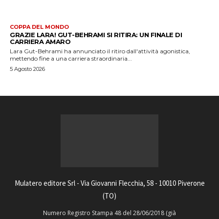
COPPA DEL MONDO
GRAZIE LARA! GUT-BEHRAMI SI RITIRA: UN FINALE DI
CARRIERA AMARO
Lara Gut-Behrami ha annunciato il ritiro dall'attività agonistica,
mettendo fine a una carriera straordinaria...
5 Agosto 2026
Mulatero editore Srl - Via Giovanni Flecchia, 58 - 10010 Piverone
(TO)
Numero Registro Stampa 48 del 28/06/2018 (già