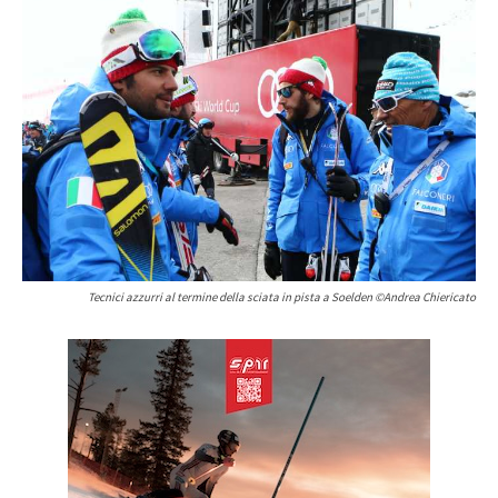
Tecnici azzurri al termine della sciata in pista a Soelden ©Andrea Chiericato