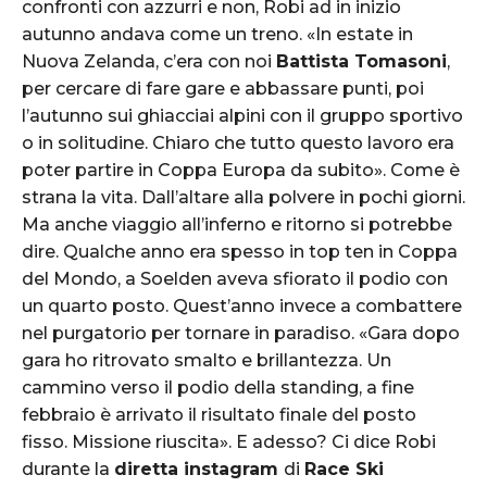
confronti con azzurri e non, Robi ad in inizio
autunno andava come un treno. «In estate in
Nuova Zelanda, c’era con noi
Battista Tomasoni
,
per cercare di fare gare e abbassare punti, poi
l’autunno sui ghiacciai alpini con il gruppo sportivo
o in solitudine. Chiaro che tutto questo lavoro era
poter partire in Coppa Europa da subito». Come è
strana la vita. Dall’altare alla polvere in pochi giorni.
Ma anche viaggio all’inferno e ritorno si potrebbe
dire. Qualche anno era spesso in top ten in Coppa
del Mondo, a Soelden aveva sfiorato il podio con
un quarto posto. Quest’anno invece a combattere
nel purgatorio per tornare in paradiso. «Gara dopo
gara ho ritrovato smalto e brillantezza. Un
cammino verso il podio della standing, a fine
febbraio è arrivato il risultato finale del posto
fisso. Missione riuscita». E adesso? Ci dice Robi
durante la
diretta instagram
di
Race Ski