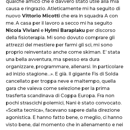
qualche amico che è davvero stato utile alla mia
causa e ringrazio. Atleticamente mi ha seguito di
nuovo
Vittorio Micotti
che era in squadra A con
me. A casa per il lavoro a secco mi ha seguito
Nicola Viviani
e
Hylmi Baraplaku
per discorso
della fisioterapia. Mi sono dovuto comprare gli
attrezzi del mestiere per farmi gli sci, mi sono
proprio reinventato anche come skiman. E’ stata
una bella avventura, ma spesso era dura
organizzare, programmare, allenarsi. In particolare
ad inizio stagione…». E già. Il gigante Fis di Solda
cancellato per troppa neve e maltempo, quella
gara che valeva come selezione per la prima
trasferta scandinava di Coppa Europa. Fra non
pochi strascichi polemici, Nani è stato convocato.
«Scelta tecnica», facevano sapere dalla direzione
agonistica. E hanno fatto bene, o meglio, ci hanno
visto bene, dal momento che in allenamento e nei