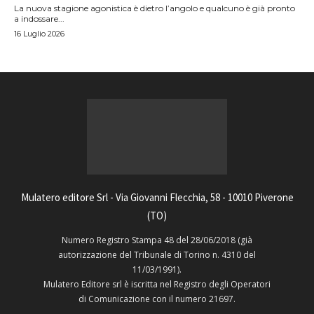
La nuova stagione agonistica è dietro l’angolo e qualcuno è già pronto
a indossare...
16 Luglio 2026
Mulatero editore Srl - Via Giovanni Flecchia, 58 - 10010 Piverone
(TO)
Numero Registro Stampa 48 del 28/06/2018 (già
autorizzazione del Tribunale di Torino n. 4310 del
11/03/1991).
Mulatero Editore srl è iscritta nel Registro degli Operatori
di Comunicazione con il numero 21697.