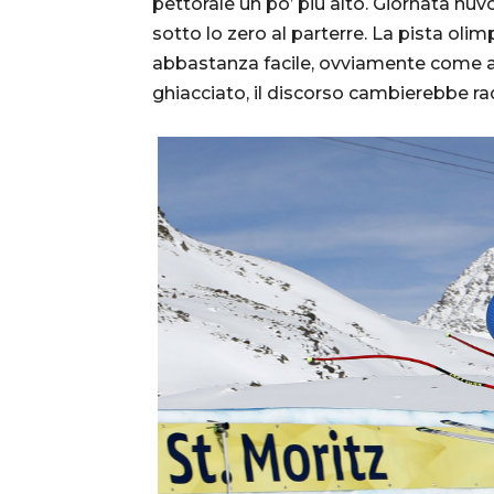
pettorale un po’ più alto. Giornata nu
sotto lo zero al parterre. La pista olimp
abbastanza facile, ovviamente come al
ghiacciato, il discorso cambierebbe r