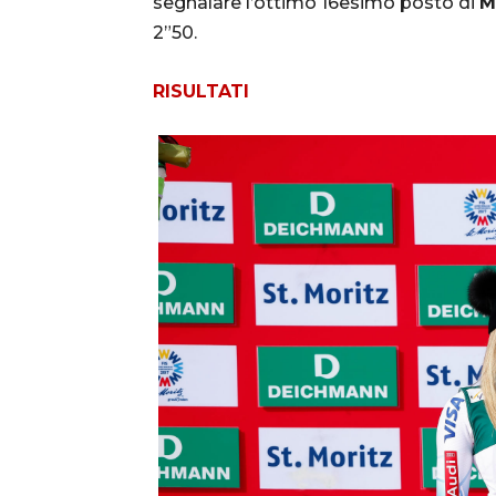
segnalare l’ottimo 16esimo posto di
M
2”50.
RISULTATI