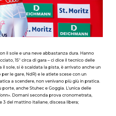
con il sole e una neve abbastanza dura. Hanno
cciato, 15” circa di gara – ci dice il tecnico delle
 il sole, si è scaldata la pista, è arrivato anche un
o per le gare, NdR) e le atlete scese con un
tica a scendere, non venivano più giù in pratica.
ù porte, anche Stuhec e Goggia. L’unica delle
la Vonn». Domani seconda prova cronometrata,
e 3 del mattino italiane, discesa libera;