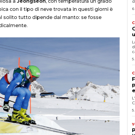
volosa a
Jeongseon
, con temperatura un grado
d
ica con il tipo di neve trovata in questi giorni è
6
 solito tutto dipende dal manto: se fosse
C
adicalmente.
G
u
L
d
c
5
C
F
p
e
L
C
5
Y
P