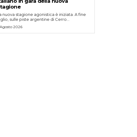
taliano in gara della nuova
tagione
a nuova stagione agonistica è iniziata. A fine
uglio, sulle piste argentine di Cerro...
 Agosto 2026