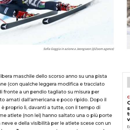
Sofia Goggia in azione a Jeongseon (@Zoom agence)
libera maschile dello scorso anno su una pista
nne (con qualche leggera modifica e tracciato
 di fronte a un pendio tagliato su misura per
C
anto amati dall’americana e poco ripido. Dopo il
G
 è proprio lì, davanti a tutte, con il tempo di
s
t
sime atlete (non lei) hanno saltato una o più porte
v
eve e della visibilità per le atlete scese con un
E