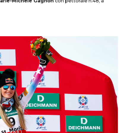
arie-Michele Gagnon
con pettorale n.48, a