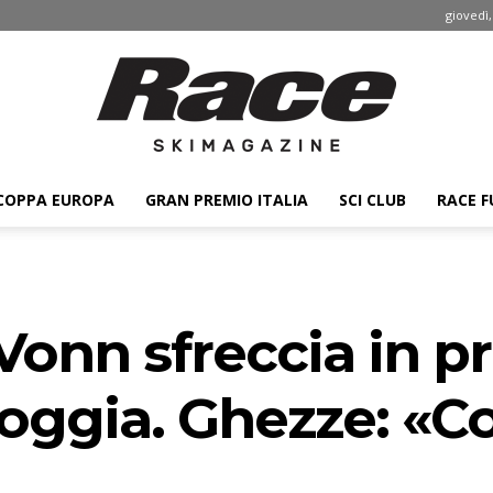
giovedì,
COPPA EUROPA
GRAN PREMIO ITALIA
SCI CLUB
RACE F
Race
onn sfreccia in p
ski
oggia. Ghezze: «C