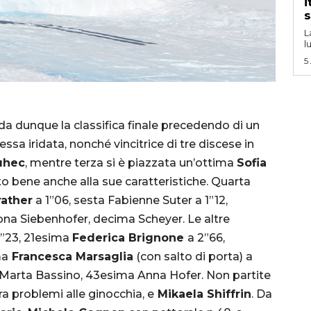
i
s
L
l
5
uida dunque la classifica finale precedendo di un
ssa iridata, nonché vincitrice di tre discese in
uhec
, mentre terza si è piazzata un’ottima
Sofia
lto bene anche alla sue caratteristiche. Quarta
ather
a 1”06, sesta Fabienne Suter a 1”12,
ona Siebenhofer, decima Scheyer. Le altre
”23, 21esima
Federica Brignone
a 2”66,
ma
Francesca Marsaglia
(con salto di porta) a
 Marta Bassino, 43esima Anna Hofer. Non partite
a problemi alle ginocchia, e
Mikaela Shiffrin
. Da