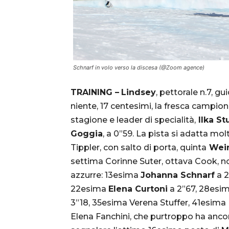
Schnarf in volo verso la discesa (@Zoom agence)
TRAINING –
Lindsey
, pettorale n.7, g
niente, 17 centesimi, la fresca campione
stagione e leader di specialità,
Ilka St
Goggia
, a 0”59. La pista si adatta mo
Tippler, con salto di porta, quinta
Weir
settima Corinne Suter, ottava Cook, n
azzurre: 13esima
Johanna Schnarf
a 2
22esima
Elena Curtoni
a 2”67, 28esi
3”18, 35esima Verena Stuffer, 41esima
Elena Fanchini, che purtroppo ha ancor