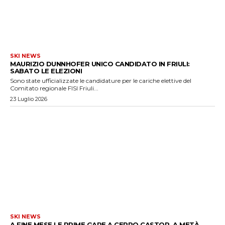
SKI NEWS
MAURIZIO DUNNHOFER UNICO CANDIDATO IN FRIULI:
SABATO LE ELEZIONI
Sono state ufficializzate le candidature per le cariche elettive del
Comitato regionale FISI Friuli...
23 Luglio 2026
SKI NEWS
A FINE MESE LE PRIME GARE A CERRO CASTOR. A METÀ