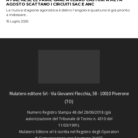
AGOSTO SCATTANO I CIRCUITI SAC E ANC
La nuova stagione agonistica è dietro l’angolo e qualcuno è già pronto
a indossare...
16 Luglio 2026
Mulatero editore Srl - Via Giovanni Flecchia, 58 - 10010 Piverone
(TO)
Numero Registro Stampa 48 del 28/06/2018 (già
autorizzazione del Tribunale di Torino n. 4310 del
11/03/1991).
Mulatero Editore srl è iscritta nel Registro degli Operatori