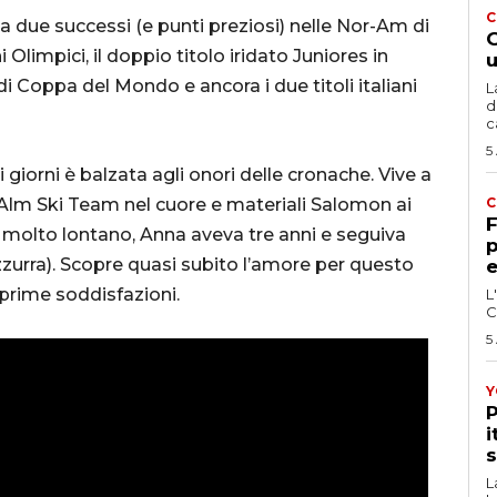
C
due successi (e punti preziosi) nelle Nor-Am di
G
 Olimpici, il doppio titolo iridato Juniores in
u
 di Coppa del Mondo e ancora i due titoli italiani
L
d
c
5
 giorni è balzata agli onori delle cronache. Vive a
ser Alm Ski Team nel cuore e materiali Salomon ai
C
F
da molto lontano, Anna aveva tre anni e seguiva
p
urra). Scopre quasi subito l’amore per questo
e
e prime soddisfazioni.
L
C
5
Y
P
i
s
L