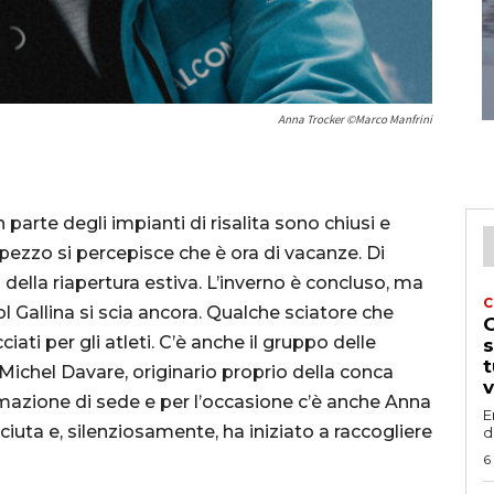
Anna Trocker ©Marco Manfrini
 parte degli impianti di risalita sono chiusi e
pezzo si percepisce che è ora di vacanze. Di
 della riapertura estiva. L’inverno è concluso, ma
C
Col Gallina si scia ancora. Qualche sciatore che
G
cciati per gli atleti. C’è anche il gruppo delle
s
t
chel Davare, originario proprio della conca
v
rmazione di sede e per l’occasione c’è anche Anna
E
iuta e, silenziosamente, ha iniziato a raccogliere
d
6