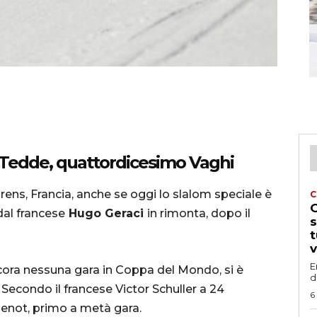
 Tedde, quattordicesimo Vaghi
orens, Francia, anche se oggi lo slalom speciale è
C
G
dal francese
Hugo Geraci
in rimonta, dopo il
s
t
v
E
ancora nessuna gara in Coppa del Mondo, si è
d
 Secondo il francese Victor Schuller a 24
6
Jenot, primo a metà gara.