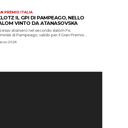
N PREMIO ITALIA
KLOTZ IL GPI DI PAMPEAGO, NELLO
ALOM VINTO DA ATANASOVSKA
cesso straniero nel secondo slalom Fis
inile di Pampeago, valido per il Gran Premio...
arzo 2026