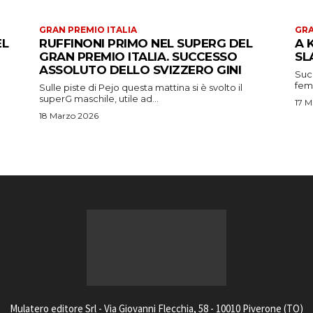
GRAN PREMIO ITALIA
GRA
EL
RUFFINONI PRIMO NEL SUPERG DEL
A 
GRAN PREMIO ITALIA. SUCCESSO
SL
ASSOLUTO DELLO SVIZZERO GINI
Suc
femm
Sulle piste di Pejo questa mattina si è svolto il
superG maschile, utile ad...
17 M
18 Marzo 2026
Mulatero editore Srl - Via Giovanni Flecchia, 58 - 10010 Piverone (TO)