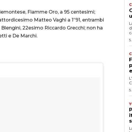
C
G
piemontese, Fiamme Oro, a 95 centesimi;
u
attordicesimo Matteo Vaghi a 1”91, entrambi
L
Blengini, 22esimo Riccardo Grecchi; non ha
d
c
etti e De Marchi.
5
C
F
p
e
L
C
5
Y
P
i
s
L