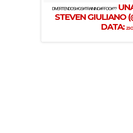
UNA
DIVERTENDOSI #GS#TRAINING#FFOO#??
STEVEN GIULIANO (
DATA:
23 O