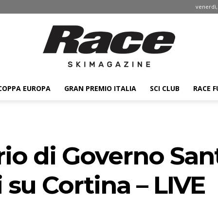
venerdì,
COPPA EUROPA
GRAN PREMIO ITALIA
SCI CLUB
RACE F
Race
io di Governo San
ski
i su Cortina – LIVE