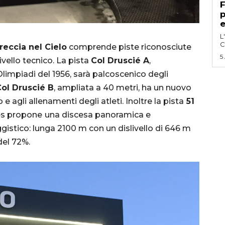
F
p
e
L
C
reccia nel Cielo
comprende piste riconosciute
5
livello tecnico. La pista
Col Druscié A
,
Olimpiadi del 1956, sarà palcoscenico degli
ol Druscié B
, ampliata a 40 metri, ha un nuovo
 agli allenamenti degli atleti. Inoltre la pista
51
les propone
una discesa panoramica e
gistico: lunga 2100 m con un dislivello di 646 m
del 72%.