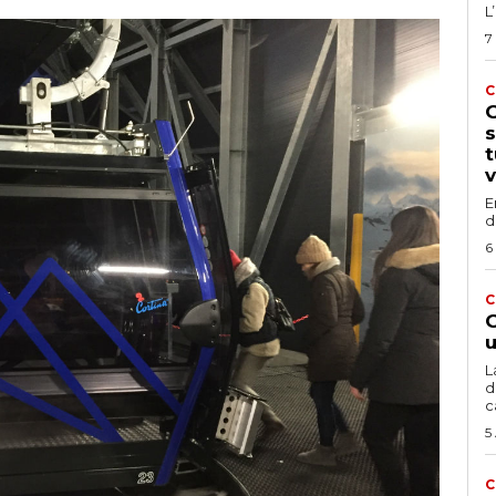
L
7
C
G
s
t
v
E
d
6
C
G
u
L
d
c
5
C