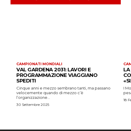
CAMPIONATI MONDIALI
CAM
VAL GARDENA 2031: LAVORI E
LA
PROGRAMMAZIONE VIAGGIANO
CO
SPEDITI
«S
Cinque anni e mezzo sembrano tanti, ma passano
I Mo
velocemente quando di mezzo c’è
pesa
l’organizzazione...
18 F
30 Settembre 2025