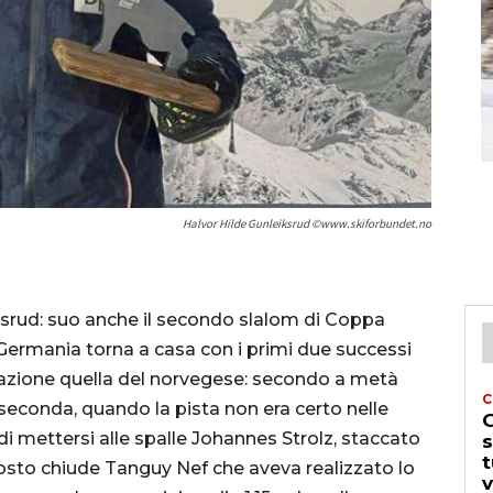
Halvor Hilde Gunleiksrud ©www.skiforbundet.no
ksrud: suo anche il secondo slalom di Coppa
Germania torna a casa con i primi due successi
stazione quella del norvegese: secondo a metà
C
seconda, quando la pista non era certo nelle
G
di mettersi alle spalle Johannes Strolz, staccato
s
t
posto chiude Tanguy Nef che aveva realizzato lo
v