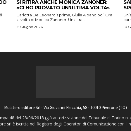
ADO
SI RITIRA ANCHE MONICA ZANONER:
SA
«CI HO PROVATO UN’ULTIMA VOLTA»
SP
di
Carlotta De Leonardis prima, Giulia Albano poi. Ora
Un’a
la volta di Monica Zanoner. Un’altra...
carr
15 Giugno 2026
10 
Mulatero editore Srl - Via Giovanni Flecchia, 58 - 10010 Piverone (TO)
pa 48 del 28/06/2018 (già autorizzazione del Tribunale di Torino n. 
ore srl è iscritta nel Registro degli Operatori di Comunicazione con il