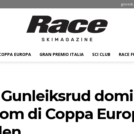
giovedì,
COPPA EUROPA
GRAN PREMIO ITALIA
SCI CLUB
RACE F
Race
 Gunleiksrud domi
ski
lom di Coppa Euro
den