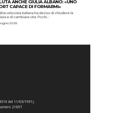
LUTA ANCHE GIULIA ALBANO: «UNO
ORT CAPACE DI FORMARMI»
ltra velocista italiana ha deciso di chiudere la
iera e di cambiare vita. Pochi...
Giugno 2026
4310 del 11/03/1991).
 numero 21697.