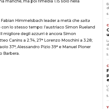
a manche, ma poi rimedia 1.15 solo nella
E
d
6
casa Fabian Himmelsbach leader a metà che
salta
C
io con lo stesso tempo: l’austriaco Simon Rueland
G
Il migliore degli azzurri è ancora Simon
u
teo Canins a 2.74, 27° Lorenzo Moschini a 3.28;
L
d
Paolo 37°, Alessandro Pizio 39° e Manuel Ploner
c
o Barbera.
5
C
F
p
e
L
C
5
Y