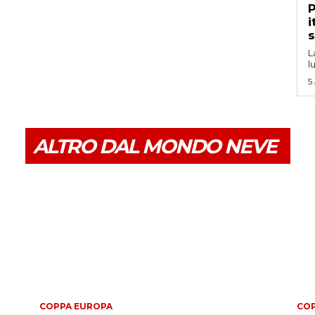
P
i
s
L
l
5
ALTRO DAL MONDO NEVE
COPPA EUROPA
COP