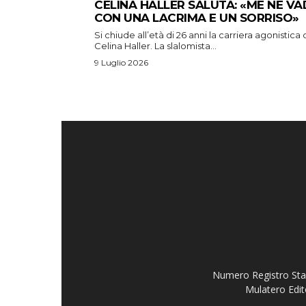
CELINA HALLER SALUTA: «ME NE V
CON UNA LACRIMA E UN SORRISO»
Si chiude all’età di 26 anni la carriera agonistica 
Celina Haller. La slalomista...
9 Luglio 2026
Numero Registro Stam
Mulatero Edit