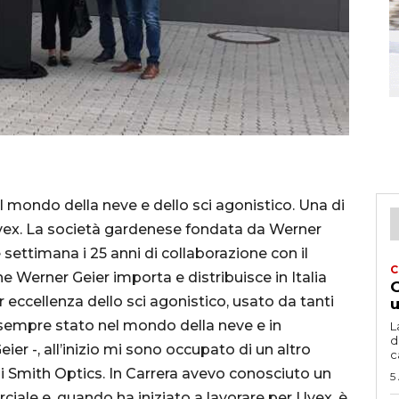
 mondo della neve e dello sci agonistico. Una di
 Uvex. La società gardenese fondata da Werner
 settimana i 25 anni di collaborazione con il
C
e Werner Geier importa e distribuisce in Italia
G
 eccellenza dello sci agonistico, usato da tanti
u
 sempre stato nel mondo della neve e in
L
d
eier -, all’inizio mi sono occupato di un altro
c
i Smith Optics. In Carrera avevo conosciuto un
5
ciale e, quando ha iniziato a lavorare per Uvex, è