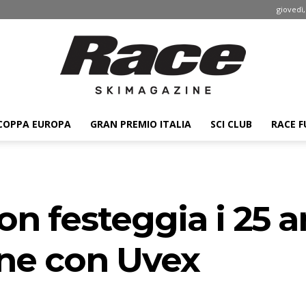
giovedì,
COPPA EUROPA
GRAN PREMIO ITALIA
SCI CLUB
RACE F
Race
on festeggia i 25 a
ski
one con Uvex