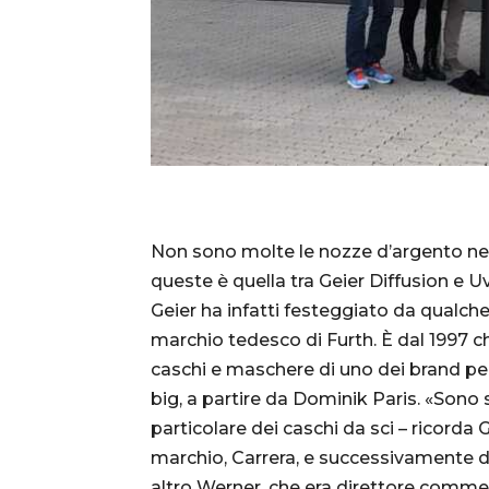
Non sono molte le nozze d’argento nel
queste è quella tra Geier Diffusion e
Geier ha infatti festeggiato da qualche
marchio tedesco di Furth. È dal 1997 ch
caschi e maschere di uno dei brand per
big, a partire da Dominik Paris. «Sono
particolare dei caschi da sci – ricorda G
marchio, Carrera, e successivamente d
altro Werner, che era direttore commer