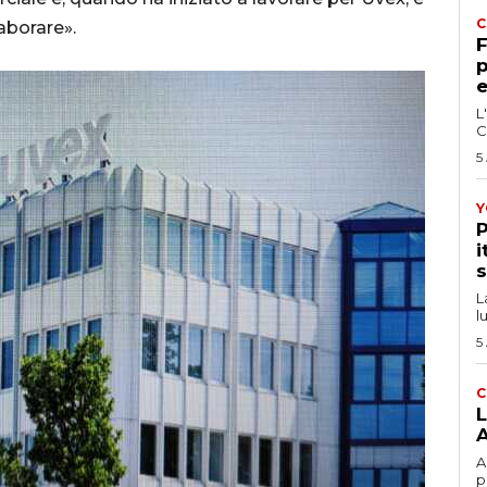
C
aborare».
F
p
e
L
C
5
Y
P
i
s
L
l
5
C
L
A
A
p