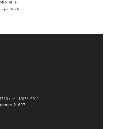
lto nella...
iugno 2026
4310 del 11/03/1991).
 numero 21697.