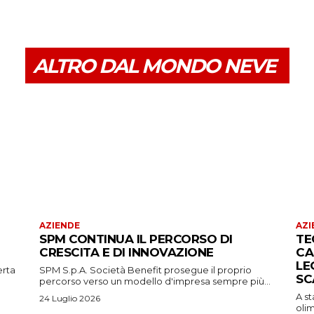
ALTRO DAL MONDO NEVE
AZIENDE
AZI
SPM CONTINUA IL PERCORSO DI
TE
CRESCITA E DI INNOVAZIONE
CA
LE
erta
SPM S.p.A. Società Benefit prosegue il proprio
SC
percorso verso un modello d'impresa sempre più...
A s
24 Luglio 2026
oli