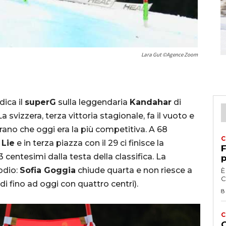
Lara Gut ©Agence Zoom
dica il
superG
sulla leggendaria
Kandahar
di
a svizzera, terza vittoria stagionale, fa il vuoto e
trano che oggi era la più competitiva. A 68
C
 Lie
e in terza piazza con il 29 ci finisce la
F
 centesimi dalla testa della classifica. La
p
odio:
Sofia Goggia
chiude quarta e non riesce a
È
C
odi fino ad oggi con quattro centri).
8
C
G