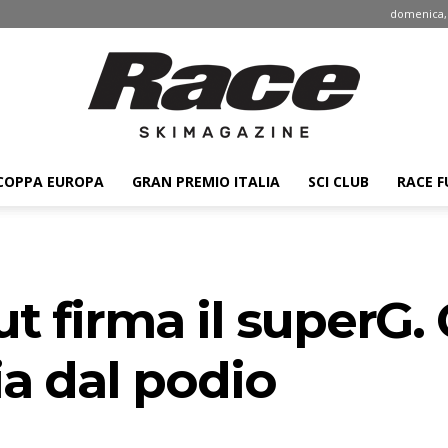
domenica, 
COPPA EUROPA
GRAN PREMIO ITALIA
SCI CLUB
RACE F
Race
t firma il superG
ski
a dal podio