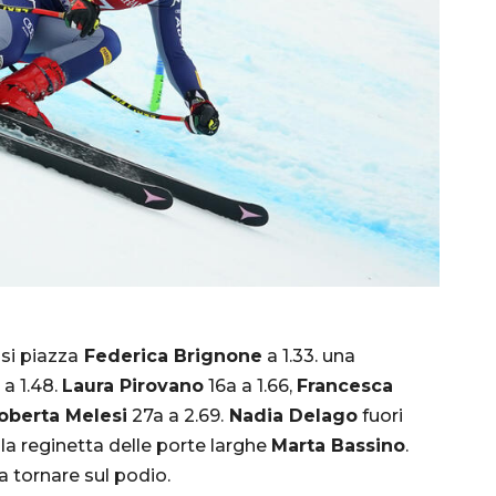
 si piazza
Federica Brignone
a 1.33. una
a 1.48.
Laura Pirovano
16a a 1.66,
Francesca
oberta Melesi
27a a 2.69.
Nadia Delago
fuori
a la reginetta delle porte larghe
Marta Bassino
.
 tornare sul podio.