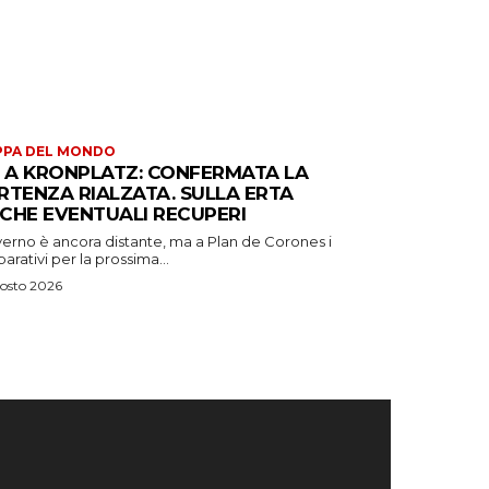
PPA DEL MONDO
S A KRONPLATZ: CONFERMATA LA
RTENZA RIALZATA. SULLA ERTA
CHE EVENTUALI RECUPERI
verno è ancora distante, ma a Plan de Corones i
arativi per la prossima...
osto 2026