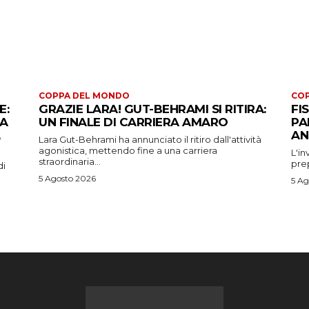
COPPA DEL MONDO
CO
E:
GRAZIE LARA! GUT-BEHRAMI SI RITIRA:
FI
 A
UN FINALE DI CARRIERA AMARO
PA
AN
Lara Gut-Behrami ha annunciato il ritiro dall'attività
agonistica, mettendo fine a una carriera
L'in
straordinaria...
prep
di
5 Agosto 2026
5 Ag