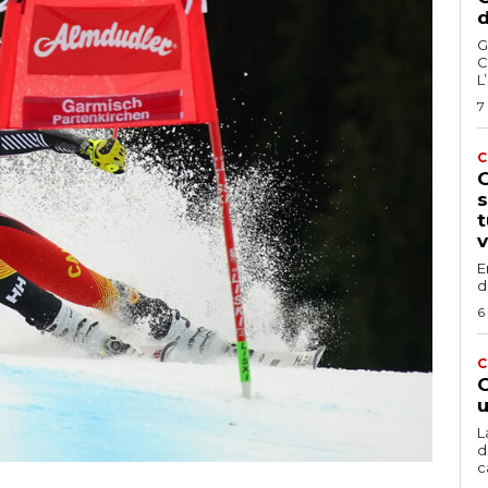
d
G
C
L
7
C
G
s
t
v
E
d
6
C
G
u
L
d
c