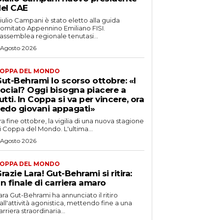
el CAE
iulio Campani è stato eletto alla guida
omitato Appennino Emiliano FISI.
’assemblea regionale tenutasi...
 Agosto 2026
OPPA DEL MONDO
ut-Behrami lo scorso ottobre: «I
ocial? Oggi bisogna piacere a
utti. In Coppa si va per vincere, ora
edo giovani appagati»
ra fine ottobre, la vigilia di una nuova stagione
i Coppa del Mondo. L'ultima...
 Agosto 2026
OPPA DEL MONDO
razie Lara! Gut-Behrami si ritira:
n finale di carriera amaro
ara Gut-Behrami ha annunciato il ritiro
all'attività agonistica, mettendo fine a una
arriera straordinaria...