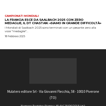
CAMPIONATI MONDIALI
LA FRANCIA ESCE DA SAALBACH 2025 CON ZERO
MEDAGLIE, IL DT CHASTAN: «SIAMO IN GRANDE DIFFICOLTÀ»
I Mondiali di Saalbach 2025 sono terminati con un pesante zero alla
voce "medaglie"...
18 Febbraio 2025
Mulatero editore Srl - Via Giovanni Flecchia, 58 - 10010 Piverone
(TO)
Numero Registro Stampa 48 del 28/06/2018 (già