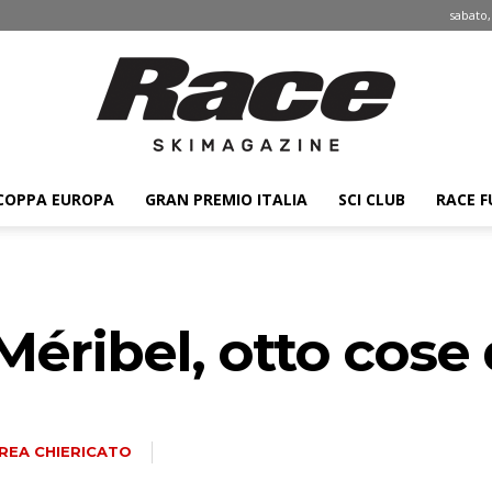
sabato,
COPPA EUROPA
GRAN PREMIO ITALIA
SCI CLUB
RACE F
Race
éribel, otto cose
ski
REA CHIERICATO