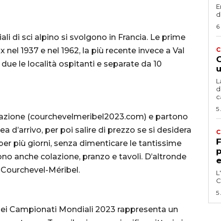
E
d
6
li di sci alpino si svolgono in Francia. Le prime
nel 1937 e nel 1962, la più recente invece a Val
C
G
due le località ospitanti e separate da 10
u
L
d
c
5
stazione (courchevelmeribel2023.com) e partono
ea d’arrivo, per poi salire di prezzo se si desidera
C
F
 per più giorni, senza dimenticare le tantissime
p
ono anche colazione, pranzo e tavoli. D’altronde
e
 Courchevel-Méribel.
L
C
5
 dei Campionati Mondiali 2023 rappresenta un