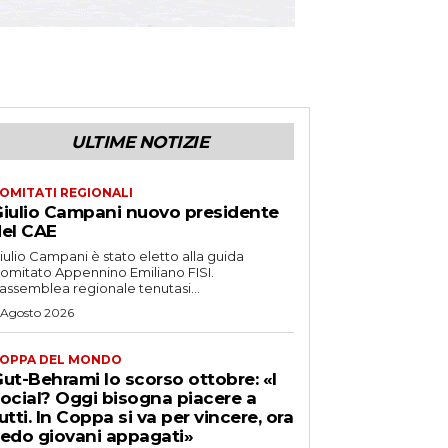
ULTIME NOTIZIE
OMITATI REGIONALI
iulio Campani nuovo presidente
el CAE
iulio Campani è stato eletto alla guida
omitato Appennino Emiliano FISI.
’assemblea regionale tenutasi...
 Agosto 2026
OPPA DEL MONDO
ut-Behrami lo scorso ottobre: «I
ocial? Oggi bisogna piacere a
utti. In Coppa si va per vincere, ora
edo giovani appagati»