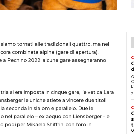
iamo tornati alle tradizionali quattro, ma nel
ora combinata alpina (gare di apertura),
C
ome a Pechino 2022, alcune gare assegneranno
G
d
G
C
L
ria si era imposta in cinque gare, l’elvetica Lara
7
nsberger le uniche atlete a vincere due titoli
C
 la seconda in slalom e parallelo. Due le
G
no nel parallelo – ex aequo con Liensberger – e
s
o podi per Mikaela Shiffrin, con l’oro in
t
v