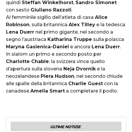
quindi
Steffan Winkelhorst
,
Sandro Simonet
con sesto
Giuliano Razzoli
.
Al femminile sigillo dell’atleta di casa
Alice
Robinson
, sulla britannica
Alex Tilley
e la tedesca
Lena Duerr
nel primo gigante, nel secondo a
segno l’austriaca
Katharina Truppe
sulla polacca
Maryna Gasienica-Daniel
e ancora
Lena Duerr
.
In slalom un primo e secondo posto per
Charlotte Chable
: la svizzera vince quello
d’apertura sulla slovena
Neja Dvornik
e la
neozelandese
Piera Hudson
, nel secondo chiude
alle spalle della britannica
Charlie Guest
con la
canadese
Amelia Smart
a completare il podio.
ULTIME NOTIZIE