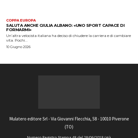
COPPA EUROPA
SALUTA ANCHE GIULIA ALBANO: «UNO SPORT CAPACE DI
FORMARMI»
Un’altra velocista italiana ha deciso di chiudere la carriera e di cambiare
vita. Pochi...
10 Giugno 2026
Mulatero editore Srl - Via Giovanni Flecchia, 58 - 10010 Piverone
(TO)
Numero Registro Stampa 48 del 28/06/2018 (già