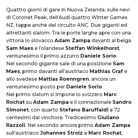
Quattro giorni di gare in Nuova Zelanda, sulle nevi
di Coronet Peak, dell’Audi quattro Winter Games
NZ, tappe anche del circuito ANC. Due giganti ed
altrettanti slalom. Tra le porte larghe apre con una
vittoria lo slovacco
Adam Zampa
davanti al belga
Sam Maes
e l’olandese
Steffan Winkelhorst
,
ventunesimo il primo azzurro
Daniele Sorio
.
Nel secondo gigante sale di una posizione
Sam
Maes
, primo davanti all’austriaco
Mathias Graf
e
allo svedese
Mattias Roenngren
, ancora un
ventunesimo posto per
Daniele Sorio
.
Nel primo slalom si impone lo svizzero
Marc
Rochat
su
Adam Zampa
e il connazionale
Sandro
Simonet
, con quarto
Stefano Baruffaldi
a 72
centesimi dal vincitore. Tredicesimo
Giuliano
Razzoli
. Nel secondo ancora primo
Adam Zampa
sull’austriaco
Johannes Strolz
e
Marc Rochat
,