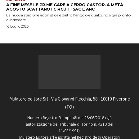
A FINE MESE LE PRIME GARE A CERRO CASTOR. A METÀ
AGOSTO SCATTANO I CIRCUITI SAC E ANC
La nuova stagione agonistica è dietro l’angolo e qualcuno è già pronto
a indossare...
16 Luglio 2026
Mulatero editore Srl - Via Giovanni Flecchia, 58 - 10010 Piverone
(TO)
Numero Registro Stampa 48 del 28/06/2018 (già
autorizzazione del Tribunale di Torino n. 4310 del
11/03/1991).
Mulatero Editore srl è iscritta nel Registro degli Operatori