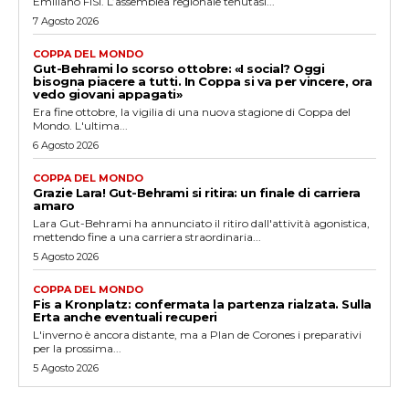
Emiliano FISI. L’assemblea regionale tenutasi...
7 Agosto 2026
COPPA DEL MONDO
Gut-Behrami lo scorso ottobre: «I social? Oggi
bisogna piacere a tutti. In Coppa si va per vincere, ora
vedo giovani appagati»
Era fine ottobre, la vigilia di una nuova stagione di Coppa del
Mondo. L'ultima...
6 Agosto 2026
COPPA DEL MONDO
Grazie Lara! Gut-Behrami si ritira: un finale di carriera
amaro
Lara Gut-Behrami ha annunciato il ritiro dall'attività agonistica,
mettendo fine a una carriera straordinaria...
5 Agosto 2026
COPPA DEL MONDO
Fis a Kronplatz: confermata la partenza rialzata. Sulla
Erta anche eventuali recuperi
L'inverno è ancora distante, ma a Plan de Corones i preparativi
per la prossima...
5 Agosto 2026