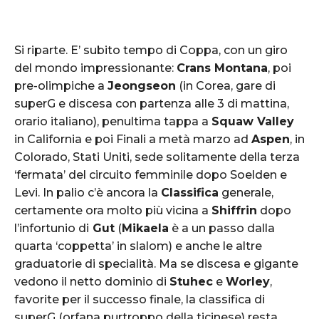
Si riparte. E’ subito tempo di Coppa, con un giro
del mondo impressionante:
Crans Montana
, poi
pre-olimpiche a
Jeongseon
(in Corea, gare di
superG e discesa con partenza alle 3 di mattina,
orario italiano), penultima tappa a
Squaw Valley
in California e poi Finali a metà marzo ad
Aspen
, in
Colorado, Stati Uniti, sede solitamente della terza
‘fermata’ del circuito femminile dopo Soelden e
Levi. In palio c’è ancora la
Classifica
generale,
certamente ora molto più vicina a
Shiffrin
dopo
l’infortunio di
Gut
(
Mikaela
è a un passo dalla
quarta ‘coppetta’ in slalom) e anche le altre
graduatorie di specialità. Ma se discesa e gigante
vedono il netto dominio di
Stuhec
e
Worley
,
favorite per il successo finale, la classifica di
superG (orfana purtroppo della ticinese) resta