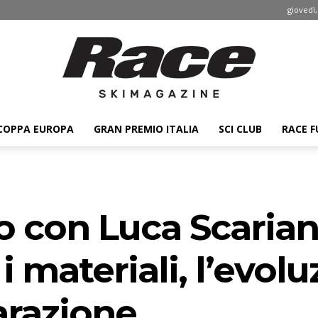
giovedì,
COPPA EUROPA
GRAN PREMIO ITALIA
SCI CLUB
RACE F
Race
o con Luca Scarian:
ski
i materiali, l’evol
parazione