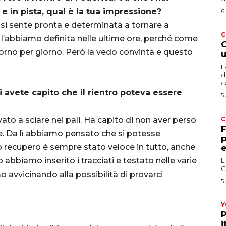
 e in pista, qual è la tua impressione?
6
, si sente pronta e determinata a tornare a
C
, l’abbiamo definita nelle ultime ore, perché come
G
rno per giorno. Però la vedo convinta e questo
u
L
d
c
 avete capito che il rientro poteva essere
5
vato a sciare nei pali. Ha capito di non aver perso
C
F
ce. Da lì abbiamo pensato che si potesse
p
uo recupero è sempre stato veloce in tutto, anche
e
abbiamo inserito i tracciati e testato nelle varie
L
C
o avvicinando alla possibilità di provarci
5
Y
P
i