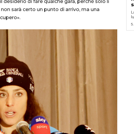
l desiderio di fare qualche gara, perché solo lì
s
on sarà certo un punto di arrivo, ma una
L
l
ecupero».
5