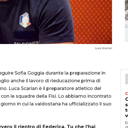
Luca Scarian
seguire Sofia Goggia durante la preparazione in
glio anche il lavoro di rieducazione prima di
o. Luca Scarian è il preparatore atletico del
C
a con le squadre della Fisi. Lo abbiamo incontrato
G
 giorno in cui la valdostana ha ufficializzato il suo
s
t
v
E
vero il rientro di Federica. Tu che l’hai
d