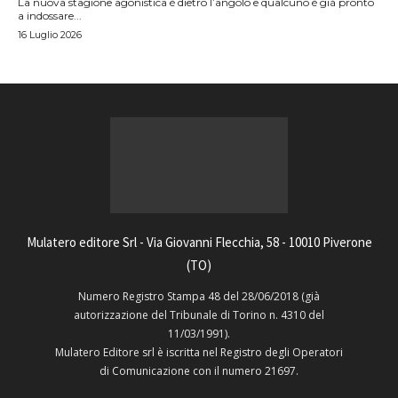
La nuova stagione agonistica è dietro l’angolo e qualcuno è già pronto
a indossare...
16 Luglio 2026
Mulatero editore Srl - Via Giovanni Flecchia, 58 - 10010 Piverone
(TO)
Numero Registro Stampa 48 del 28/06/2018 (già
autorizzazione del Tribunale di Torino n. 4310 del
11/03/1991).
Mulatero Editore srl è iscritta nel Registro degli Operatori
di Comunicazione con il numero 21697.