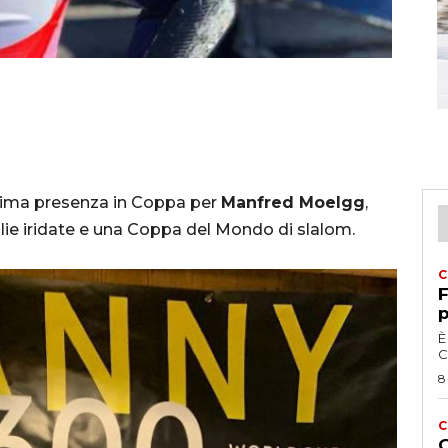
sima presenza in Coppa per
Manfred Moelgg
,
lie iridate e una Coppa del Mondo di slalom.
C
F
p
È
C
8
C
G