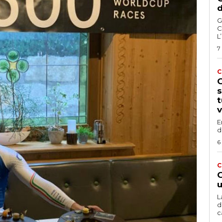
d
G
C
L
7
C
G
s
t
v
E
d
6
C
G
u
L
d
c