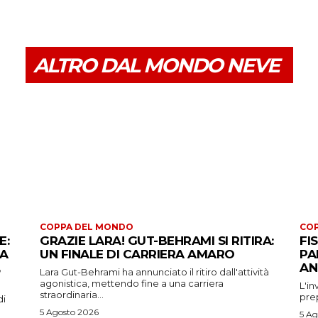
ALTRO DAL MONDO NEVE
COPPA DEL MONDO
CO
E:
GRAZIE LARA! GUT-BEHRAMI SI RITIRA:
FI
 A
UN FINALE DI CARRIERA AMARO
PA
AN
Lara Gut-Behrami ha annunciato il ritiro dall'attività
agonistica, mettendo fine a una carriera
L'in
straordinaria...
prep
di
5 Agosto 2026
5 Ag