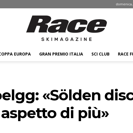
domenica, 
COPPA EUROPA
GRAN PREMIO ITALIA
SCI CLUB
RACE F
Race
elgg: «Sölden disc
ski
 aspetto di più»