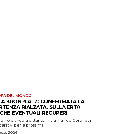
PPA DEL MONDO
S A KRONPLATZ: CONFERMATA LA
RTENZA RIALZATA. SULLA ERTA
CHE EVENTUALI RECUPERI
verno è ancora distante, ma a Plan de Corones i
arativi per la prossima...
osto 2026