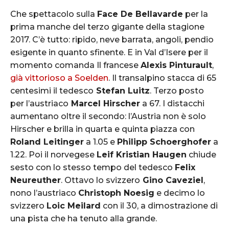
Che spettacolo sulla
Face De Bellavarde
per la
prima manche del terzo gigante della stagione
2017. C’è tutto: ripido, neve barrata, angoli, pendio
esigente in quanto sfinente. E in Val d’Isere per il
momento comanda Il francese
Alexis Pinturault
,
già vittorioso a Soelden
. Il transalpino stacca di 65
centesimi il tedesco
Stefan Luitz
. Terzo posto
per l’austriaco
Marcel Hirscher
a 67. I distacchi
aumentano oltre il secondo: l’Austria non è solo
Hirscher e brilla in quarta e quinta piazza con
Roland Leitinger
a 1.05 e
Philipp Schoerghofer
a
1.22. Poi il norvegese
Leif Kristian Haugen
chiude
sesto con lo stesso tempo del tedesco
Felix
Neureuther
. Ottavo lo svizzero
Gino Caveziel
,
nono l’austriaco
Christoph Noesig
e decimo lo
svizzero
Loic Meilard
con il 30, a dimostrazione di
una pista che ha tenuto alla grande.