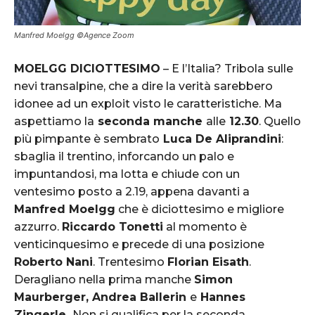
Manfred Moelgg ©Agence Zoom
MOELGG DICIOTTESIMO
– E l’Italia? Tribola sulle
nevi transalpine, che a dire la verità sarebbero
idonee ad un exploit visto le caratteristiche. Ma
aspettiamo la
seconda manche
alle
12.30
. Quello
più pimpante è sembrato
Luca De Aliprandini
:
sbaglia il trentino, inforcando un palo e
impuntandosi, ma lotta e chiude con un
ventesimo posto a 2.19, appena davanti a
Manfred Moelgg
che è diciottesimo e migliore
azzurro.
Riccardo Tonetti
al momento è
venticinquesimo e precede di una posizione
Roberto Nani
. Trentesimo
Florian Eisath
.
Deragliano nella prima manche
Simon
Maurberger, Andrea Ballerin
e
Hannes
Zingerle.
Non si qualifica per la seconda