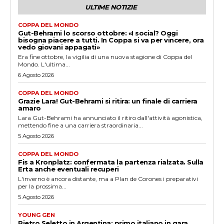
ULTIME NOTIZIE
COPPA DEL MONDO
Gut-Behrami lo scorso ottobre: «I social? Oggi
bisogna piacere a tutti. In Coppa si va per vincere, ora
vedo giovani appagati»
Era fine ottobre, la vigilia di una nuova stagione di Coppa del
Mondo. L'ultima...
6 Agosto 2026
COPPA DEL MONDO
Grazie Lara! Gut-Behrami si ritira: un finale di carriera
amaro
Lara Gut-Behrami ha annunciato il ritiro dall'attività agonistica,
mettendo fine a una carriera straordinaria...
5 Agosto 2026
COPPA DEL MONDO
Fis a Kronplatz: confermata la partenza rialzata. Sulla
Erta anche eventuali recuperi
L'inverno è ancora distante, ma a Plan de Corones i preparativi
per la prossima...
5 Agosto 2026
YOUNG GEN
Pietro Seletto in Argentina: primo italiano in gara