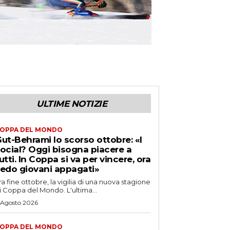
ULTIME NOTIZIE
OPPA DEL MONDO
ut-Behrami lo scorso ottobre: «I
ocial? Oggi bisogna piacere a
utti. In Coppa si va per vincere, ora
edo giovani appagati»
ra fine ottobre, la vigilia di una nuova stagione
i Coppa del Mondo. L'ultima...
 Agosto 2026
OPPA DEL MONDO