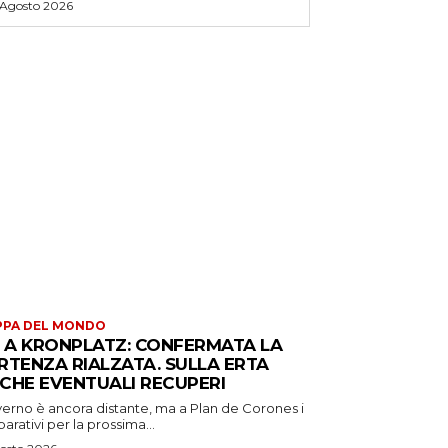
 Agosto 2026
PPA DEL MONDO
S A KRONPLATZ: CONFERMATA LA
RTENZA RIALZATA. SULLA ERTA
CHE EVENTUALI RECUPERI
verno è ancora distante, ma a Plan de Corones i
arativi per la prossima...