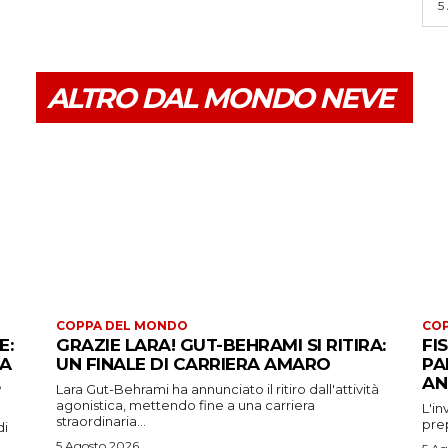
5
ALTRO DAL MONDO NEVE
COPPA DEL MONDO
CO
E:
GRAZIE LARA! GUT-BEHRAMI SI RITIRA:
FI
 A
UN FINALE DI CARRIERA AMARO
PA
AN
Lara Gut-Behrami ha annunciato il ritiro dall'attività
agonistica, mettendo fine a una carriera
L'in
straordinaria...
prep
di
5 Agosto 2026