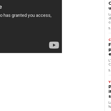
G
u
L
d
c
5
C
F
p
e
L
C
5
Y
P
i
s
L
l