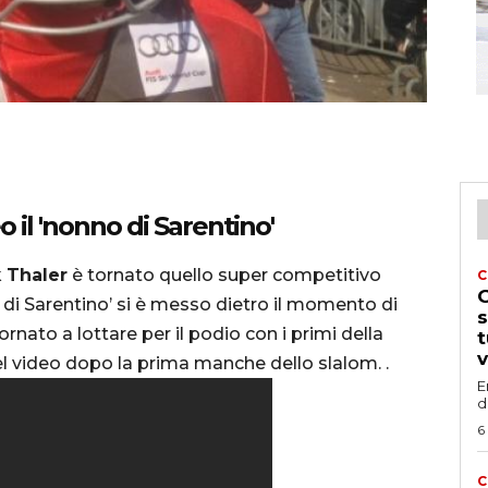
o il 'nonno di Sarentino'
k Thaler
è tornato quello super competitivo
C
G
o di Sarentino’ si è messo dietro il momento di
s
ato a lottare per il podio con i primi della
t
v
el video dopo la prima manche dello slalom. .
E
d
6
C