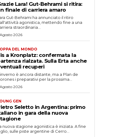
razie Lara! Gut-Behrami si ritira:
n finale di carriera amaro
ara Gut-Behrami ha annunciato il ritiro
all'attività agonistica, mettendo fine a una
arriera straordinaria...
 Agosto 2026
OPPA DEL MONDO
is a Kronplatz: confermata la
artenza rialzata. Sulla Erta anche
ventuali recuperi
'inverno è ancora distante, ma a Plan de
orones i preparativi per la prossima...
 Agosto 2026
OUNG GEN
ietro Seletto in Argentina: primo
taliano in gara della nuova
tagione
a nuova stagione agonistica è iniziata. A fine
uglio, sulle piste argentine di Cerro...