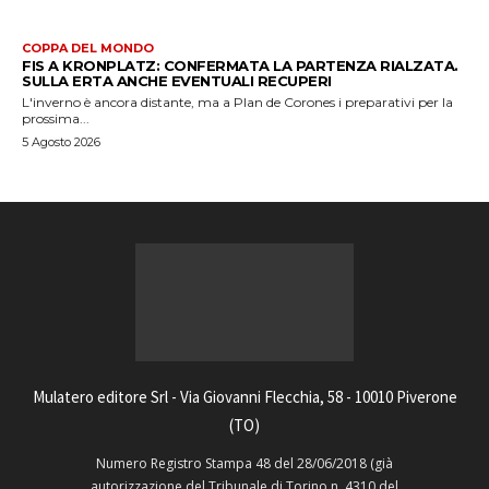
COPPA DEL MONDO
FIS A KRONPLATZ: CONFERMATA LA PARTENZA RIALZATA.
SULLA ERTA ANCHE EVENTUALI RECUPERI
L'inverno è ancora distante, ma a Plan de Corones i preparativi per la
prossima...
5 Agosto 2026
Mulatero editore Srl - Via Giovanni Flecchia, 58 - 10010 Piverone
(TO)
Numero Registro Stampa 48 del 28/06/2018 (già
autorizzazione del Tribunale di Torino n. 4310 del