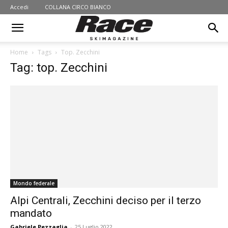
Accedi
COLLANA CIRCO BIANCO
Home
Tags
Top. Zecchini
Tag: top. Zecchini
Mondo federale
Alpi Centrali, Zecchini deciso per il terzo
mandato
Gabriele Pezzaglia
-
25 Luglio 2022