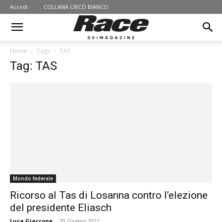
Accedi
COLLANA CIRCO BIANCO
Home
Tags
TAS
Tag: TAS
Mondo federale
Ricorso al Tas di Losanna contro l’elezione
del presidente Eliasch
Luca Giaccone
-
20 Giugno 2022