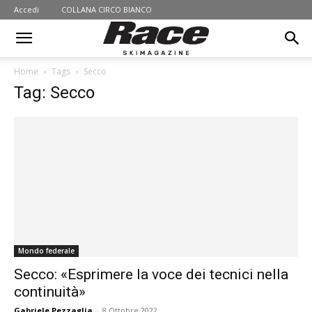
Accedi
COLLANA CIRCO BIANCO
Home
Tags
Secco
Tag: Secco
Mondo federale
Secco: «Esprimere la voce dei tecnici nella
continuità»
Gabriele Pezzaglia
-
8 Ottobre 2022