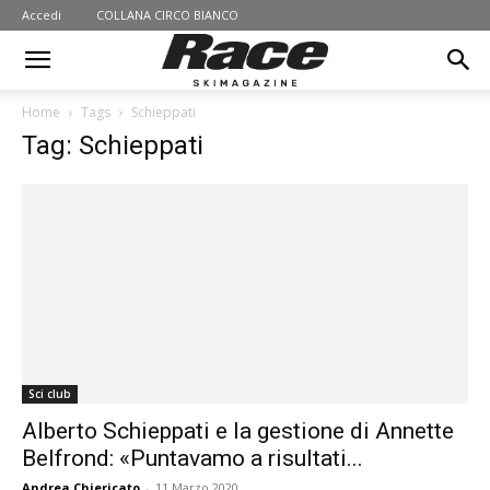
Accedi
COLLANA CIRCO BIANCO
Home
Tags
Schieppati
Tag: Schieppati
Sci club
Alberto Schieppati e la gestione di Annette
Belfrond: «Puntavamo a risultati...
Andrea Chiericato
-
11 Marzo 2020