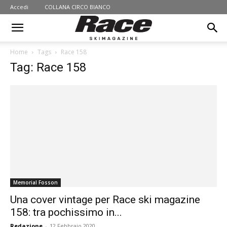
Accedi
COLLANA CIRCO BIANCO
Home
Tags
Race 158
Tag: Race 158
Memorial Fosson
Una cover vintage per Race ski magazine
158: tra pochissimo in...
Redazione
-
12 Febbraio 2020