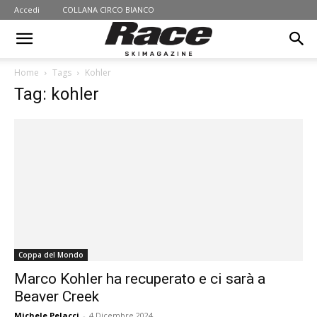
Accedi
COLLANA CIRCO BIANCO
Home
Tags
Kohler
Tag: kohler
Coppa del Mondo
Marco Kohler ha recuperato e ci sarà a
Beaver Creek
Michele Pelacci
-
4 Dicembre 2024