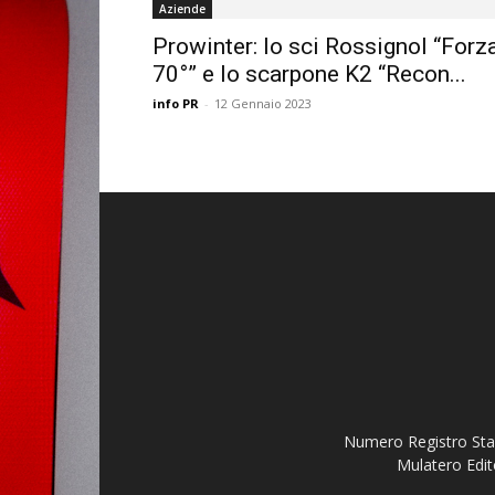
Aziende
Prowinter: lo sci Rossignol “Forz
70°” e lo scarpone K2 “Recon...
info PR
-
12 Gennaio 2023
Numero Registro Stam
Mulatero Edit