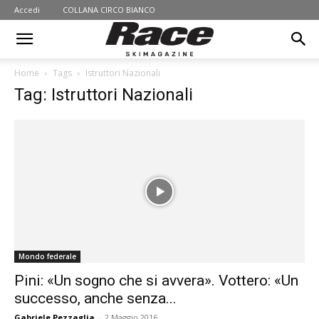
Accedi
COLLANA CIRCO BIANCO
Home
Tags
Istruttori Nazionali
Tag: Istruttori Nazionali
Mondo federale
Pini: «Un sogno che si avvera». Vottero: «Un
successo, anche senza...
Gabriele Pezzaglia
-
2 Maggio 2016