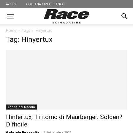
Accedi
COLLANA CIRCO BIANCO
Home
Tags
Hinyertux
Tag: Hinyertux
Coppa del Mondo
Hintertux, il ritorno di Maurberger. Sölden?
Difficile
Gabriele Pezzaglia
-
3 Settembre 2020