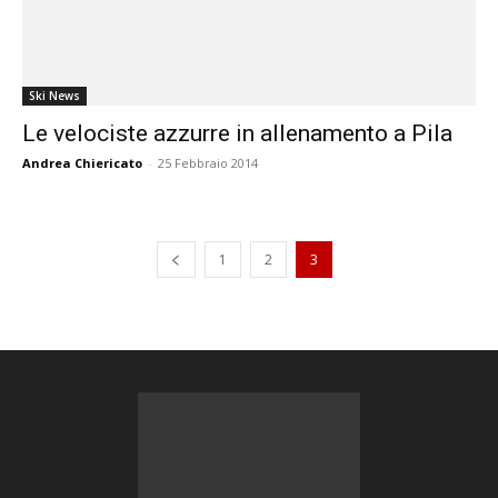
Ski News
Le velociste azzurre in allenamento a Pila
Andrea Chiericato
-
25 Febbraio 2014
1
2
3