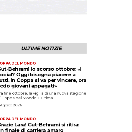
ULTIME NOTIZIE
OPPA DEL MONDO
ut-Behrami lo scorso ottobre: «I
ocial? Oggi bisogna piacere a
utti. In Coppa si va per vincere, ora
edo giovani appagati»
ra fine ottobre, la vigilia di una nuova stagione
i Coppa del Mondo. L'ultima...
 Agosto 2026
OPPA DEL MONDO
razie Lara! Gut-Behrami si ritira:
n finale di carriera amaro