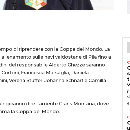
è tempo di riprendere con la Coppa del Mondo. La
 allenamento sulle nevi valdostane di Pila fino a
C
rdini del responsabile Alberto Ghezze saranno
G
 Curtoni, Francesca Marsaglia, Daniela
s
t
hini, Verena Stuffer, Johanna Schnarf e Camilla
v
E
d
aggiungeranno direttamente Crans Montana, dove
6
ramma la Coppa del Mondo.
C
G
u