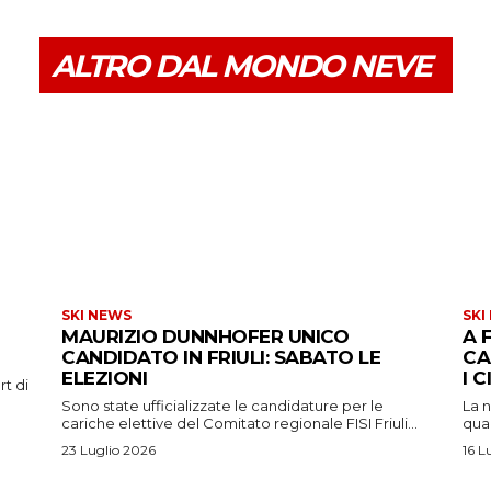
ALTRO DAL MONDO NEVE
SKI NEWS
SKI
MAURIZIO DUNNHOFER UNICO
A 
CANDIDATO IN FRIULI: SABATO LE
CA
ELEZIONI
I 
rt di
Sono state ufficializzate le candidature per le
La n
cariche elettive del Comitato regionale FISI Friuli...
qual
23 Luglio 2026
16 L