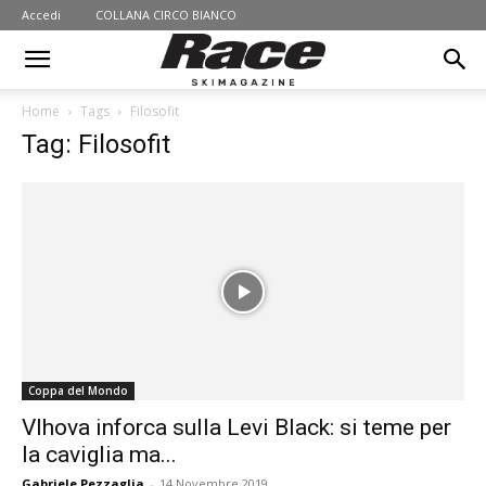
Accedi
COLLANA CIRCO BIANCO
Home
Tags
Filosofit
Tag: Filosofit
Coppa del Mondo
Vlhova inforca sulla Levi Black: si teme per
la caviglia ma...
Gabriele Pezzaglia
-
14 Novembre 2019