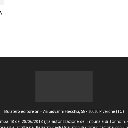
magazine
,
Mulatero editore Srl - Via Giovanni Flecchia, 58 - 10010 Piverone (TO)
pa 48 del 28/06/2018 (già autorizzazione del Tribunale di Torino n. 
ore srl è iscritta nel Registro degli Operatori di Comunicazione con il