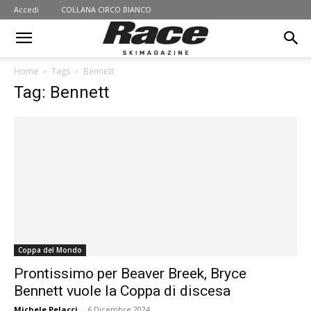
Accedi
COLLANA CIRCO BIANCO
Home
Tags
Bennett
Tag: Bennett
Coppa del Mondo
Prontissimo per Beaver Breek, Bryce
Bennett vuole la Coppa di discesa
Michele Pelacci
-
6 Dicembre 2024