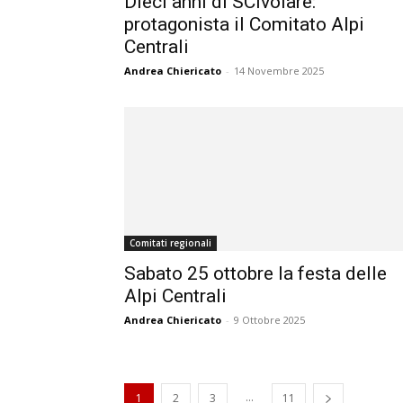
Dieci anni di SCivolare:
protagonista il Comitato Alpi
Centrali
Andrea Chiericato
-
14 Novembre 2025
Comitati regionali
Sabato 25 ottobre la festa delle
Alpi Centrali
Andrea Chiericato
-
9 Ottobre 2025
...
1
2
3
11