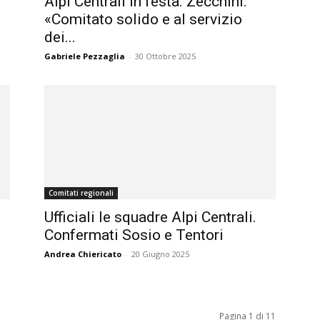
Alpi Centrali in festa. Zecchini:
«Comitato solido e al servizio
dei...
Gabriele Pezzaglia
-
30 Ottobre 2025
Comitati regionali
Ufficiali le squadre Alpi Centrali.
Confermati Sosio e Tentori
Andrea Chiericato
-
20 Giugno 2025
Pagina 1 di 11