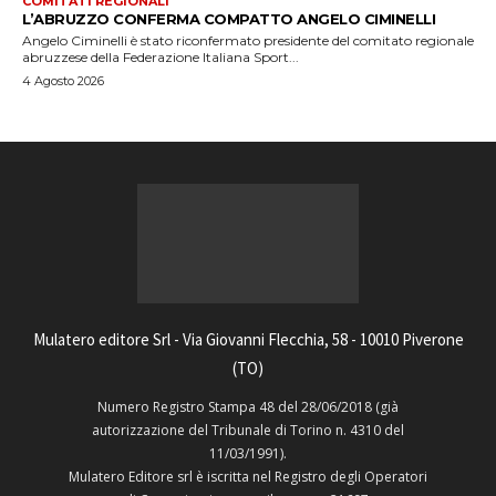
COMITATI REGIONALI
L’ABRUZZO CONFERMA COMPATTO ANGELO CIMINELLI
Angelo Ciminelli è stato riconfermato presidente del comitato regionale
abruzzese della Federazione Italiana Sport...
4 Agosto 2026
Mulatero editore Srl - Via Giovanni Flecchia, 58 - 10010 Piverone
(TO)
Numero Registro Stampa 48 del 28/06/2018 (già
autorizzazione del Tribunale di Torino n. 4310 del
11/03/1991).
Mulatero Editore srl è iscritta nel Registro degli Operatori