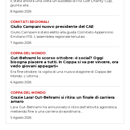
È stata ancora una volta un successo la FISI Golf Charity Cup,
giunta alla...
8 Agosto 2026
COMITATI REGIONALI
Giulio Campani nuovo presidente del CAE
Giulio Campani è stato eletto alla guida Comitato Appennino
Emiliano FISI. L’assemblea regionale tenutasi...
7 Agosto 2026
COPPA DEL MONDO
Gut-Behrami lo scorso ottobre: «I social? Oggi
bisogna piacere a tutti. In Coppa si va per vincere, ora
vedo giovani appagati»
Era fine ottobre, la vigilia di una nuova stagione di Coppa del
Mondo. L'ultima...
6 Agosto 2026
COPPA DEL MONDO
Grazie Lara! Gut-Behrami si ritira: un finale di carriera
amaro
Lara Gut-Behrami ha annunciato il ritiro dall'attività agonistica,
mettendo fine a una carriera straordinaria...
5 Agosto 2026