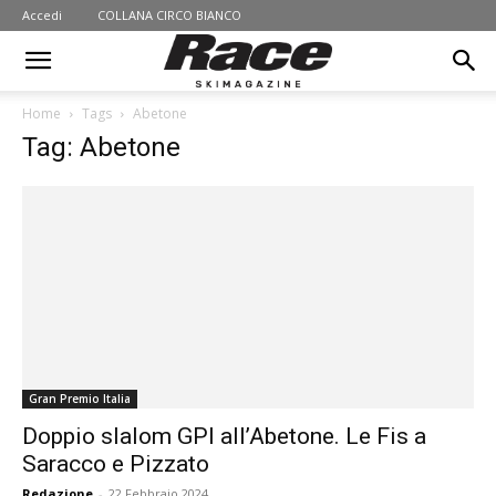
Accedi
COLLANA CIRCO BIANCO
Home
Tags
Abetone
Tag: Abetone
Gran Premio Italia
Doppio slalom GPI all’Abetone. Le Fis a
Saracco e Pizzato
Redazione
-
22 Febbraio 2024