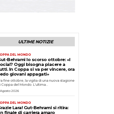
ULTIME NOTIZIE
OPPA DEL MONDO
ut-Behrami lo scorso ottobre: «I
ocial? Oggi bisogna piacere a
utti. In Coppa si va per vincere, ora
edo giovani appagati»
ra fine ottobre, la vigilia di una nuova stagione
i Coppa del Mondo. L'ultima...
 Agosto 2026
OPPA DEL MONDO
razie Lara! Gut-Behrami si ritira:
n finale di carriera amaro