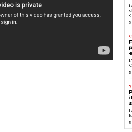
L
d
c
5
C
F
p
e
L
C
5
Y
P
i
s
L
l
5