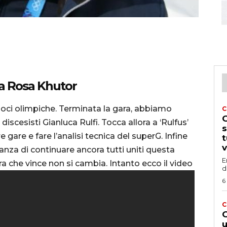
da Rosa Khutor
eloci olimpiche. Terminata la gara, abbiamo
C
G
discesisti Gianluca Rulfi. Tocca allora a ‘Rulfus’
s
e gare e fare l’analisi tecnica del superG. Infine
t
v
ranza di continuare ancora tutti uniti questa
E
a che vince non si cambia. Intanto ecco il video
d
6
C
G
u