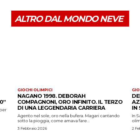
ALTRO DAL MONDO NEVE
GIOCHI OLIMPICI
GIO
NAGANO 1998. DEBORAH
DE
0”
COMPAGNONI, ORO INFINITO. IL TERZO
AZ
DI UNA LEGGENDARIA CARRIERA
IN
 per
Agento nel sole, oro nella bufera. Magari cantando
In S
sotto la pioggia, come amava fare...
oli
3 Febbraio 2026
2 Fe