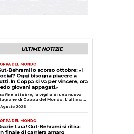
ULTIME NOTIZIE
OPPA DEL MONDO
ut-Behrami lo scorso ottobre: «I
ocial? Oggi bisogna piacere a
utti. In Coppa si va per vincere, ora
edo giovani appagati»
ra fine ottobre, la vigilia di una nuova
tagione di Coppa del Mondo. L'ultima...
 Agosto 2026
OPPA DEL MONDO
razie Lara! Gut-Behrami si ritira:
n finale di carriera amaro