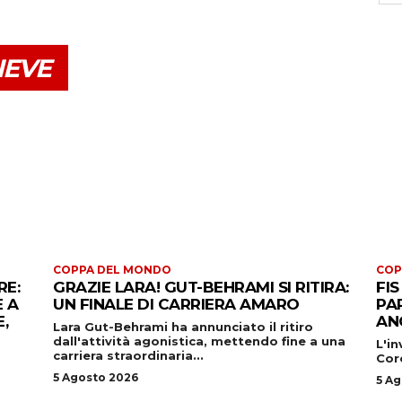
NEVE
COPPA DEL MONDO
COP
RE:
GRAZIE LARA! GUT-BEHRAMI SI RITIRA:
FI
E A
UN FINALE DI CARRIERA AMARO
PA
,
AN
Lara Gut-Behrami ha annunciato il ritiro
dall'attività agonistica, mettendo fine a una
L'i
carriera straordinaria...
Coro
5 Agosto 2026
5 A