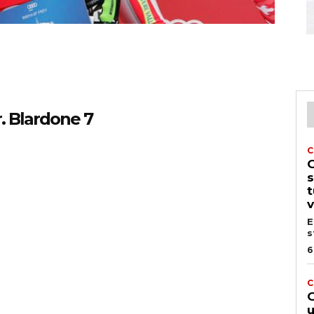
. Blardone 7
C
G
s
t
v
E
s
6
C
G
u