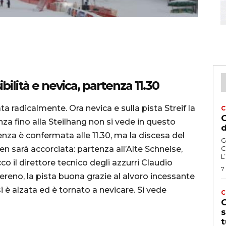
sibilità e nevica, partenza 11.30
a radicalmente. Ora nevica e sulla pista Streif la
C
G
enza fino alla Steilhang non si vede in questo
d
za è confermata alle 11.30, ma la discesa del
G
arà accorciata: partenza all’Alte Schneise,
C
L
co il direttore tecnico degli azzurri Claudio
7
ereno, la pista buona grazie al alvoro incessante
si è alzata ed è tornato a nevicare. Si vede
C
G
s
t