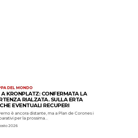
PPA DEL MONDO
S A KRONPLATZ: CONFERMATA LA
RTENZA RIALZATA. SULLA ERTA
CHE EVENTUALI RECUPERI
verno è ancora distante, ma a Plan de Corones i
arativi per la prossima...
osto 2026