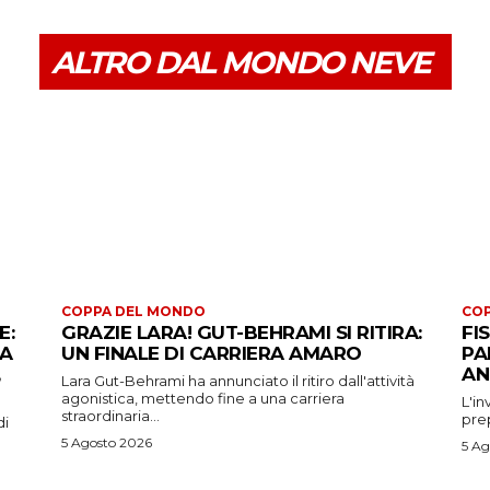
ALTRO DAL MONDO NEVE
COPPA DEL MONDO
CO
E:
GRAZIE LARA! GUT-BEHRAMI SI RITIRA:
FI
 A
UN FINALE DI CARRIERA AMARO
PA
AN
Lara Gut-Behrami ha annunciato il ritiro dall'attività
agonistica, mettendo fine a una carriera
L'in
straordinaria...
prep
di
5 Agosto 2026
5 Ag