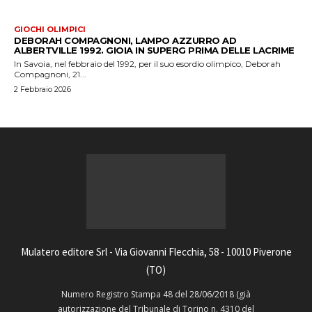
GIOCHI OLIMPICI
DEBORAH COMPAGNONI, LAMPO AZZURRO AD
ALBERTVILLE 1992. GIOIA IN SUPERG PRIMA DELLE LACRIME
In Savoia, nel febbraio del 1992, per il suo esordio olimpico, Deborah
Compagnoni, 21...
2 Febbraio 2026
Mulatero editore Srl - Via Giovanni Flecchia, 58 - 10010 Piverone
(TO)
Numero Registro Stampa 48 del 28/06/2018 (già
autorizzazione del Tribunale di Torino n. 4310 del